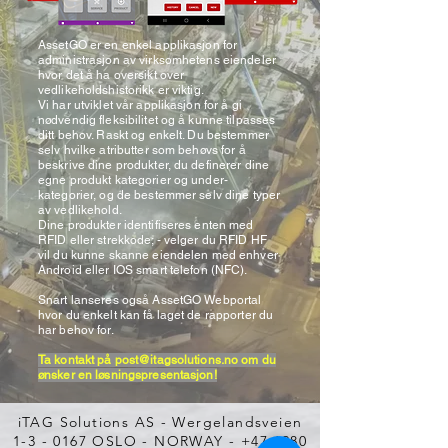
AssetGO er en enkel applikasjon for
administrasjon av virksomhetens eiendeler
hvor det å ha oversikt over
vedlikeholdshistorikk er viktig.
Vi har utviklet vår applikasjon for å gi
nødvendig fleksibilitet og å kunne tilpasses
ditt behov. Raskt og enkelt. Du bestemmer
selv hvilke atributter som behøvs for å
beskrive dine produkter, du definerer dine
egne produkt kategorier og under-
kategorier, og de bestemmer selv dine typer
av vedlikehold.
Dine produkter identifiseres enten med
RFID eller strekkode; - velger du RFID HF
vil du kunne skanne eiendelen med enhver
Android eller IOS smart telefon (NFC).
Snart lanseres også AssetGO Webportal
hvor du enkelt kan få laget de rapporter du
har behov for.
Ta kontakt på
post@itagsolutions.no
om du
ønsker en løsningspresentasjon!
iTAG Solutions AS - Wergelandsveien
1-3 - 0167 OSLO - NORWAY -
+47 6280