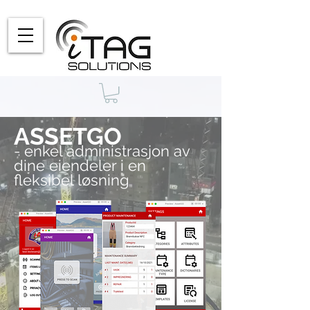
ASSETGO
- enkel administrasjon av
dine eiendeler i en
fleksibel løsning